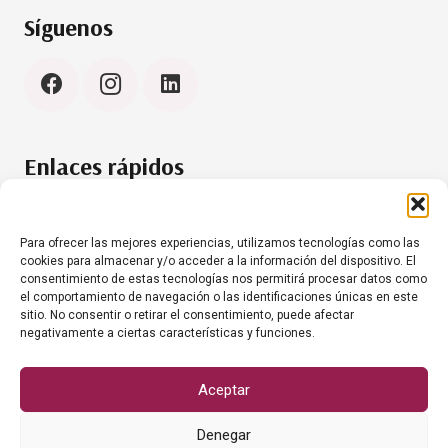
Síguenos
Enlaces rápidos
Política de cookies (UE)
Aviso Legal
Para ofrecer las mejores experiencias, utilizamos tecnologías como las
cookies para almacenar y/o acceder a la información del dispositivo. El
consentimiento de estas tecnologías nos permitirá procesar datos como
el comportamiento de navegación o las identificaciones únicas en este
Contacto
sitio. No consentir o retirar el consentimiento, puede afectar
negativamente a ciertas características y funciones.
+34 634 35 61 20
info@grumesacanariashoreca.com
Aceptar
Denegar