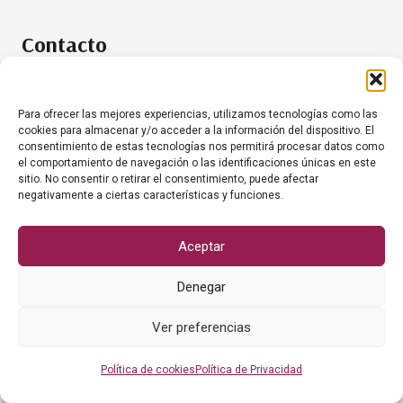
Contacto
+34 634 35 61 20
info@grumesacanariashoreca.com
Para ofrecer las mejores experiencias, utilizamos tecnologías como las
cookies para almacenar y/o acceder a la información del dispositivo. El
consentimiento de estas tecnologías nos permitirá procesar datos como
el comportamiento de navegación o las identificaciones únicas en este
sitio. No consentir o retirar el consentimiento, puede afectar
negativamente a ciertas características y funciones.
© Grumesa Canarias, S.L.
Sitio web gestionado por
Aceptar
Denegar
Ver preferencias
Política de cookies
Política de Privacidad