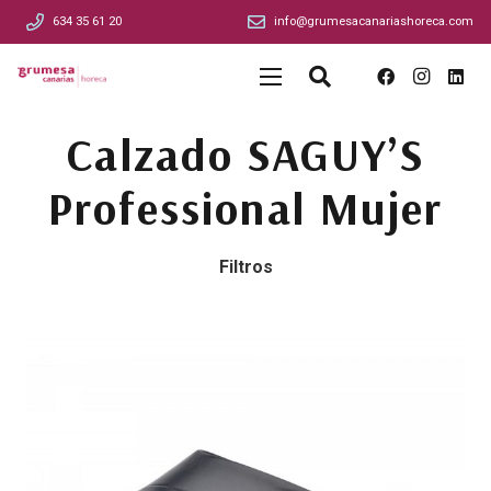
634 35 61 20
info@grumesacanariashoreca.com
Calzado SAGUY’S
Professional Mujer
Filtros