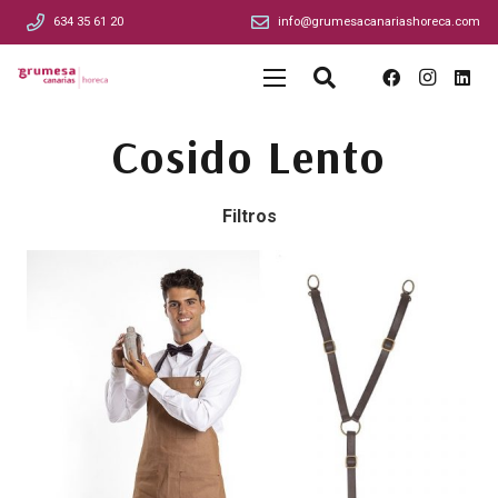
634 35 61 20
info@grumesacanariashoreca.com
Cosido Lento
Filtros