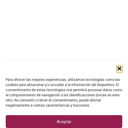
Para ofrecer las mejores experiencias, utilizamos tecnologías como las
cookies para almacenar y/o acceder a la información del dispositivo. El
consentimiento de estas tecnologías nos permitirá procesar datos como
el comportamiento de navegación o las identificaciones únicas en este
Chaqueta Cocina Mujer De Puchero
sitio. No consentir o retirar el consentimiento, puede afectar
negativamente a ciertas características y funciones.
SKU:
CC1467 D28
Aceptar