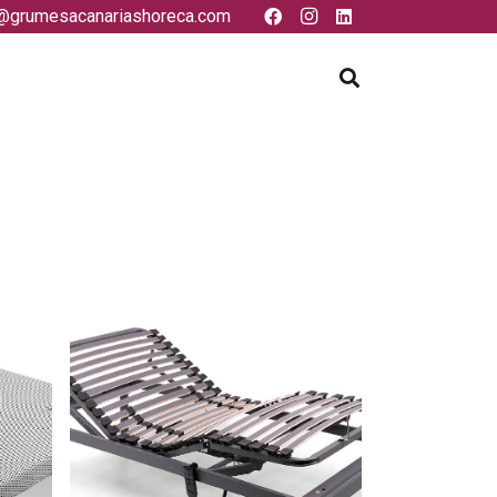
@grumesacanariashoreca.com