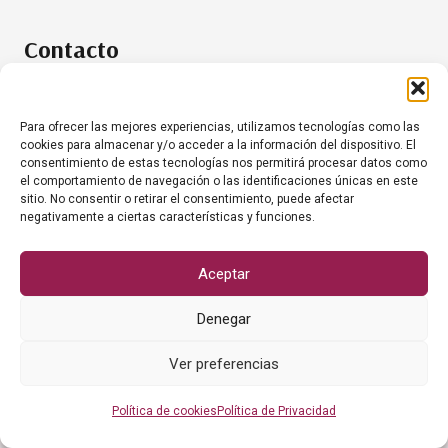
Contacto
+34 634 35 61 20
info@grumesacanariashoreca.com
Para ofrecer las mejores experiencias, utilizamos tecnologías como las
cookies para almacenar y/o acceder a la información del dispositivo. El
consentimiento de estas tecnologías nos permitirá procesar datos como
el comportamiento de navegación o las identificaciones únicas en este
sitio. No consentir o retirar el consentimiento, puede afectar
negativamente a ciertas características y funciones.
© Grumesa Canarias, S.L.
Sitio web gestionado por
Aceptar
Denegar
Ver preferencias
Política de cookies
Política de Privacidad