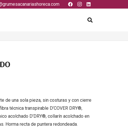
@grumesacanariashoreca.com
ADO
rte de una sola pieza, sin costuras y con cierre
fibra técnica transpirable D’COVER DRY®,
écnico acolchado D’DRY®, collarín acolchado en
uras. Horma recta de puntera redondeada.