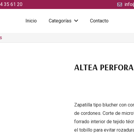
4 35 61 20
info
Inicio
Categorías
Contacto
s
ALTEA PERFOR
Zapatilla tipo blucher con co
de cordones. Corte de micro
forrado interior de tejido t
el tobillo para evitar rozad