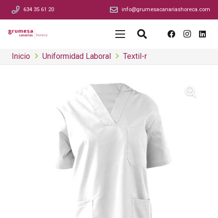
634 35 61 20
info@grumesacanariashoreca.com
Inicio
Uniformidad Laboral
Textil-r