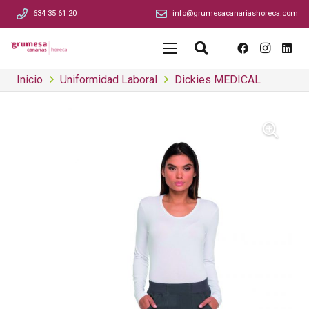
634 35 61 20
info@grumesacanariashoreca.com
Inicio
Uniformidad Laboral
Dickies MEDICAL