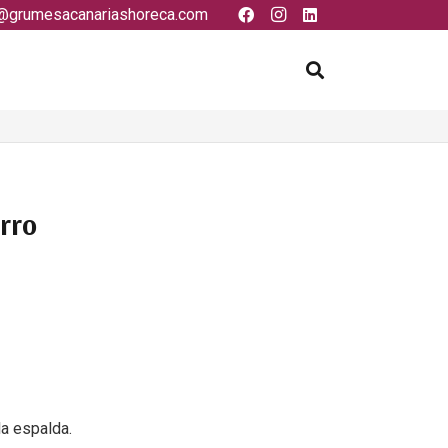
@grumesacanariashoreca.com
rro
la espalda.