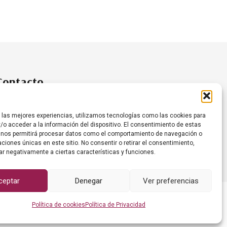
Contacto
+34 634 35 61 20
r las mejores experiencias, utilizamos tecnologías como las cookies para
/o acceder a la información del dispositivo. El consentimiento de estas
info@grumesacanariashoreca.com
 nos permitirá procesar datos como el comportamiento de navegación o
caciones únicas en este sitio. No consentir o retirar el consentimiento,
ar negativamente a ciertas características y funciones.
ceptar
Denegar
Ver preferencias
eb gestionado por
Política de cookies
Política de Privacidad