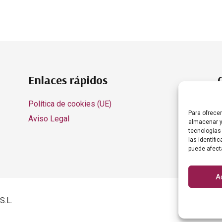
Enlaces rápidos
Política de cookies (UE)
Para ofrece
Aviso Legal
almacenar y
tecnologías
las identifi
puede afect
A
Sitio w
S.L.