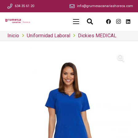
634 35 61 20
info@grumesacanariashoreca.com
Inicio
Uniformidad Laboral
Dickies MEDICAL