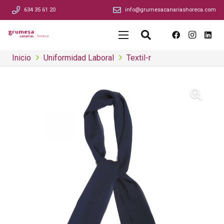
634 35 61 20
info@grumesacanariashoreca.com
Inicio
Uniformidad Laboral
Textil-r