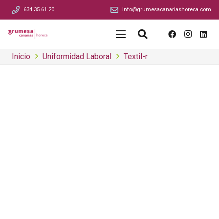
634 35 61 20
info@grumesacanariashoreca.com
Inicio
Uniformidad Laboral
Textil-r