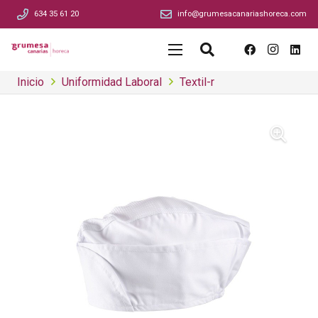
634 35 61 20
info@grumesacanariashoreca.com
Inicio
Uniformidad Laboral
Textil-r