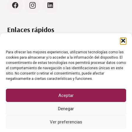
Enlaces rápidos
Política de cookies (UE)
Aviso Legal
Para ofrecer las mejores experiencias, utilizamos tecnologías como las
cookies para almacenar y/o acceder a la información del dispositivo. El
consentimiento de estas tecnologías nos permitirá procesar datos como
el comportamiento de navegación o las identificaciones únicas en este
Contacto
sitio. No consentir o retirar el consentimiento, puede afectar
negativamente a ciertas características y funciones.
+34 634 35 61 20
info@grumesacanariashoreca.com
Aceptar
Denegar
Ver preferencias
© Grumesa Canarias, S.L.