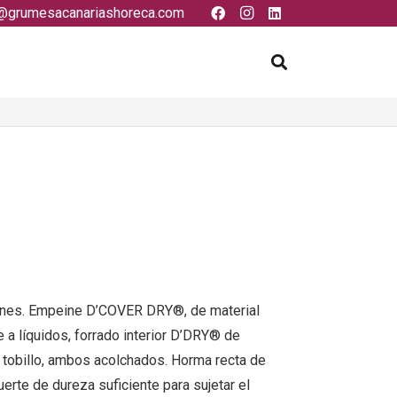
@grumesacanariashoreca.com
dones. Empeine D’COVER DRY®, de material
te a líquidos, forrado interior D’DRY® de
 el tobillo, ambos acolchados. Horma recta de
erte de dureza suficiente para sujetar el