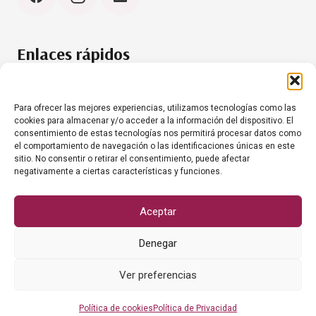
Enlaces rápidos
Política de cookies (UE)
Aviso Legal
Para ofrecer las mejores experiencias, utilizamos tecnologías como las
cookies para almacenar y/o acceder a la información del dispositivo. El
consentimiento de estas tecnologías nos permitirá procesar datos como
el comportamiento de navegación o las identificaciones únicas en este
Contacto
sitio. No consentir o retirar el consentimiento, puede afectar
negativamente a ciertas características y funciones.
+34 634 35 61 20
info@grumesacanariashoreca.com
Aceptar
Denegar
Ver preferencias
© Grumesa Canarias, S.L.
Política de cookies
Política de Privacidad
Sitio web gestionado por