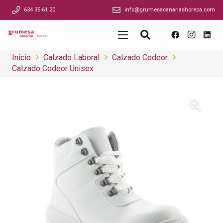
634 35 61 20
info@grumesacanariashoreca.com
Inicio
Calzado Laboral
Calzado Codeor
Calzado Codeor Unisex